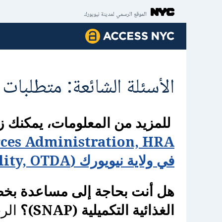
التخطي إلى المحتوى الرئيسي
الموقع الرسمي لمدينة نيويورك
ACCESS NYC
الأسئلة الشائعة: متطلبات الع
‏ ‎
للمزيد من المعلومات، يمكنك 
Resources Administration, HRA
في ولاية نيويورك (‏New York State Office of Temporary and Disability, OTDA‏)‏
هل أنت بحاجة إلى مساعدة بخصو
الغذائية التكميلية‏ (‏SNAP‏)؟