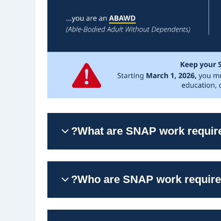
What are SNAP work requir
Who are SNAP work requirem
متطلبات العمل هي قواعد لبعض المستفيدين من برنامج SNAP‏ – وليس جميعهم. قد
دريب وظيفي لعدد معين من الساعات كل