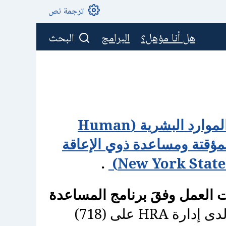
ترجمة نص
هل أنا مؤهل؟
البرامج
البحث
إدارة الموارد البشرية (‏Human
ؤقتة ومساعدة ذوي الإعاقة
‏ ‏
‏ ‏
‏.‏
 العمل وفقَ برنامج المساعدة
الرجاء التواصل مع خط دعم برنامج SNAP‏ لدى إدارة ‏HRA‏ على ‏‎(718)