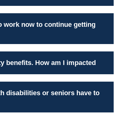
متاحة. يمكنك الاتصال على
‏ ‏‎(718) 557-1399
من إدارة HRA‏.
‏ ‎
تُعد من “الأصحاء” في حال
خلوك
من الحالا
 to work now to continue getting
العقلية التي تمنعك من العمل 20 ساعة أسبوعيًا ،
ity benefits. How am I impacted?
مرض يمنعك من العمل 20 
حاجة إلى تشخيص محدد أو حالة إعاقة من ا
‏ ‎
إنه
ليس مطلوبًا منك
تلبية متطلبات العمل ف
h disabilities or seniors have to
كيفية توثيق إعاقتك:
دخل الضمان التكميلي (Supplemental Security Income, SSI)
‏ ‎
يجب عليك الطلب من مقدم رعايتك الصحي
تأمين الض
‏ ‎
‏ ‎
‏ وعليك تقديمها إلى إدارة ‏HRA‏.‏
Insurance)
تعتمد متطلبات العمل المعنية بك على الشخص