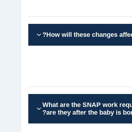
 مساعدو الأطباء أو الممرضون
لمتطلبات العمل وفقَ برنامج ‏SNAP‏ بسبب
 النفس أو مستشارو علاج الإدمان أو
عيون، أو القابلات المعتمدات.‏
How will these changes affec
طي المخدرات؟
هل تعاني من حالة صحية مؤقتة أو دائمة تخفض قدرتك على العمل 20 ساعة
إعفاء من متطلبات العمل العامة، ولكن بداية من مارس 2026،
يجب اتباع متطلبات العمل وفقَ ‏ABAWD‏ إذا لم يكن لديك أطفال أصغر من 14 عامًا
خل الضمان الاجتماعي، أو لا تتعلم بدوام
What are the SNAP work requ
are they after the baby is bor