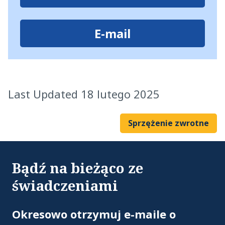
E-mail
Last Updated 18 lutego 2025
Sprzężenie zwrotne
Bądź na bieżąco ze
świadczeniami
Ad
Okresowo otrzymuj e-maile o