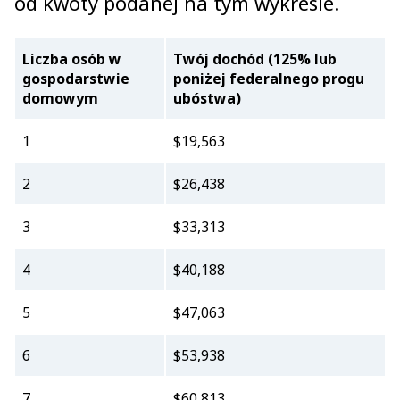
od kwoty podanej na tym wykresie.
Liczba osób w
Twój dochód (125% lub
gospodarstwie
poniżej federalnego progu
domowym
ubóstwa)
1
$19,563
2
$26,438
3
$33,313
4
$40,188
5
$47,063
6
$53,938
7
$60,813