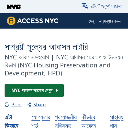
এড়িয়ে প্রধান বিষয়বস্তুতে যান
টেক্সট অনুবাদ করুন
মেনু
অনুসন্ধান করুন
ACCESS NYC
সাশ্রয়ী মূল্যের আবাসন লটারি
NYC আবাসন সংযোগ
|
NYC আবাসন সংরক্ষণ ও উন্নয়ন
বিভাগ (NYC Housing Preservation and
Development, HPD)
NYC আবাসন সংযোগ দেখুন
Share
Print
এটা
যোগ্যতার
প্রয়োজনীয়
কীভাবে
সাহায্য
কিভাবে
শর্ত
নথিসমূহ
আবেদন
পান