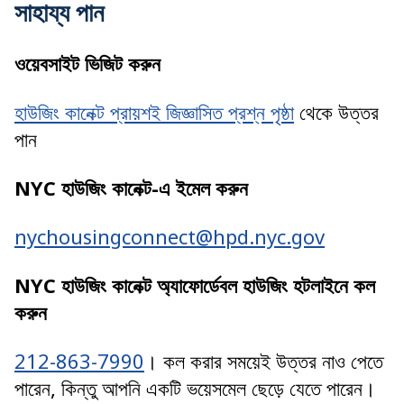
সাহায্য পান
ওয়েবসাইট ভিজিট করুন
হাউজিং কানেক্ট প্রায়শই জিজ্ঞাসিত প্রশ্ন পৃষ্ঠা
থেকে উত্তর
পান
NYC হাউজিং কানেক্ট-এ ইমেল করুন
nychousingconnect@hpd.nyc.gov
NYC হাউজিং কানেক্ট অ্যাফোর্ডেবল হাউজিং হটলাইনে কল
করুন
212-863-7990
। কল করার সময়েই উত্তর নাও পেতে
পারেন, কিন্তু আপনি একটি ভয়েসমেল ছেড়ে যেতে পারেন।