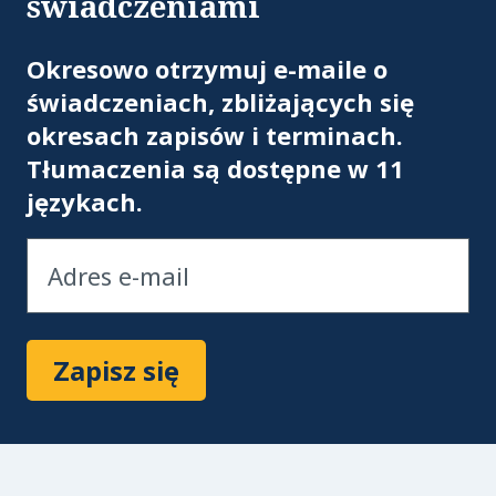
świadczeniami
Ad
Okresowo otrzymuj e-maile o
świadczeniach, zbliżających się
okresach zapisów i terminach.
Tłumaczenia są dostępne w 11
językach.
Zapisz się