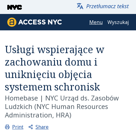
Przejdź do głównej zawartości
Przetłumacz tekst
Menu
Wyszukaj
ACCESS NYC
Usługi wspierające w
zachowaniu domu i
uniknięciu objęcia
systemem schronisk
Homebase
|
NYC Urząd ds. Zasobów
Ludzkich (NYC Human Resources
Administration, HRA)
Share
Print