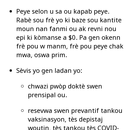
Peye selon u sa ou kapab peye.
Rabè sou frè yo ki baze sou kantite
moun nan fanmi ou ak revni nou
epi ki kòmanse a $0. Pa gen okenn
frè pou w manm, frè pou peye chak
mwa, oswa prim.
Sèvis yo gen ladan yo:
chwazi pwòp doktè swen
prensipal ou.
resevwa swen prevantif tankou
vaksinasyon, tès depistaj
woutin, tès tankou tès COVID-