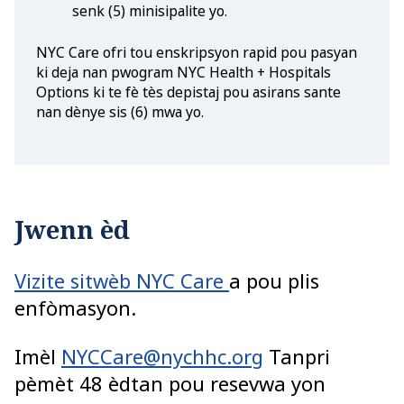
senk (5) minisipalite yo.
NYC Care ofri tou enskripsyon rapid pou pasyan
ki deja nan pwogram NYC Health + Hospitals
Options ki te fè tès depistaj pou asirans sante
nan dènye sis (6) mwa yo.
Jwenn èd
Vizite sitwèb NYC Care
a pou plis
enfòmasyon.
Imèl
NYCCare@nychhc.org
Tanpri
pèmèt 48 èdtan pou resevwa yon