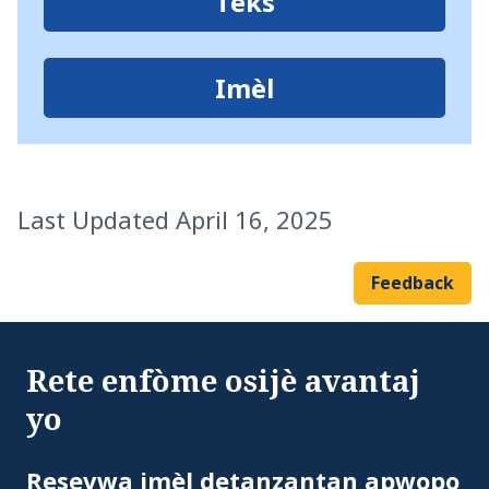
Tèks
Imèl
Last Updated April 16, 2025
Feedback
Rete enfòme osijè avantaj
yo
Ad
Resevwa imèl detanzantan apwopo