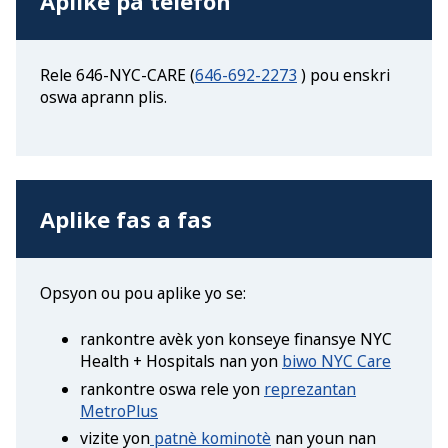
Aplike pa telefòn
Rele 646-NYC-CARE (
646-692-2273
) pou enskri
oswa aprann plis.
Aplike fas a fas
Opsyon ou pou aplike yo se:
rankontre avèk yon konseye finansye NYC
Health + Hospitals nan yon
biwo NYC Care
rankontre oswa rele yon
reprezantan
MetroPlus
vizite yon
patnè kominotè
nan youn nan