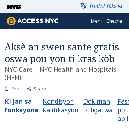
Sote kontni prensipal la
Tradwi Tèks la
Meni
Chèche
ACCESS NYC
Aksè an swen sante gratis
oswa pou yon ti kras kòb
NYC Care
|
NYC Health and Hospitals
(H+H)
Share
Print
Ki jan sa
Kondisyon
Dokiman
Fas
fonksyone
kalifikasyon
obligatwa
pou
apl