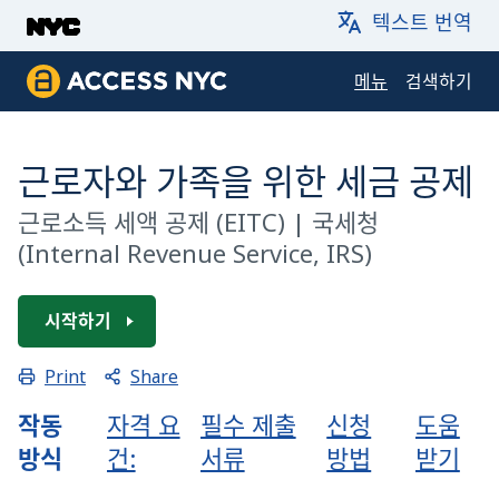
메인 내용으로 건너뛰기
텍스트 번역
메뉴
검색하기
ACCESS NYC
근로자와 가족을 위한 세금 공제
근로소득 세액 공제
(EITC) |
국세청
(Internal Revenue Service, IRS)
시작하기
Share
Print
작동
자격 요
필수 제출
신청
도움
방식
건:
서류
방법
받기