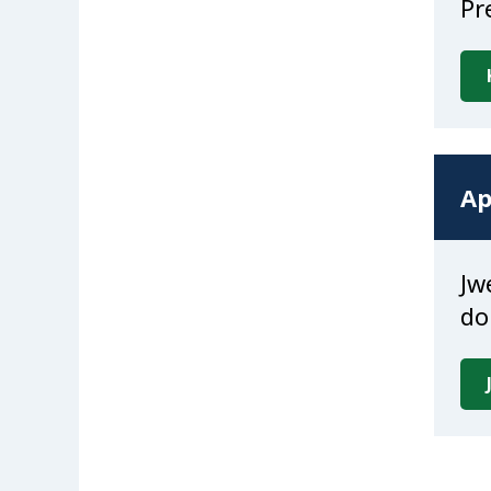
Pr
Ap
Jw
do