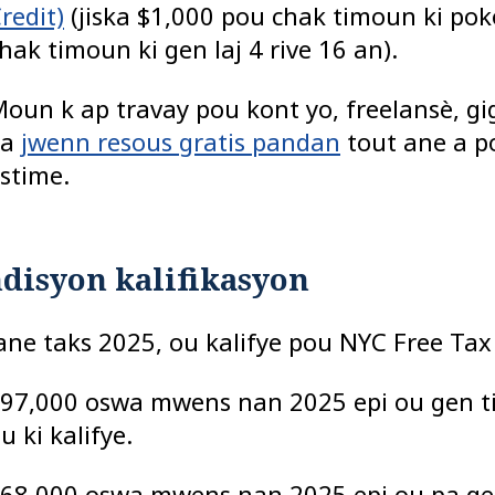
redit)
(jiska $1,000 pou chak timoun ki pok
hak timoun ki gen laj 4 rive 16 an).
oun k ap travay pou kont yo, freelansè, gig
ka
jwenn resous gratis pandan
tout ane a po
stime.
disyon kalifikasyon
ane taks 2025, ou kalifye pou NYC Free Tax 
97,000 oswa mwens nan 2025 epi ou gen 
u ki kalifye.
68,000 oswa mwens nan 2025 epi ou pa g