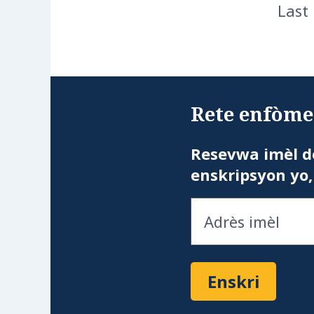
Last
Rete enfòme 
Resevwa imèl d
enskripsyon yo,
Enskri