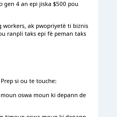
o gen 4 an epi jiska $500 pou
 workers, ak pwopriyetè ti biznis
u ranpli taks epi fè peman taks
Prep si ou te touche:
timoun oswa moun ki depann de
en timoun oswa moun ki depann