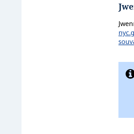
Jwe
Jwen
nyc.
souv