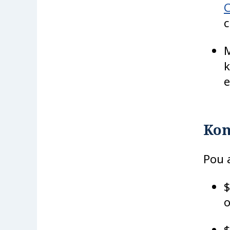
C
c
M
e
Kon
Pou 
$
o
$