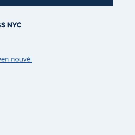
syon Sou ACCESS NYC
yen nouvèl