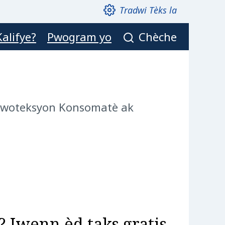
Tradwi Tèks la
alifye?
Pwogram yo
Chèche
woteksyon Konsomatè ak
 Jwenn èd taks gratis