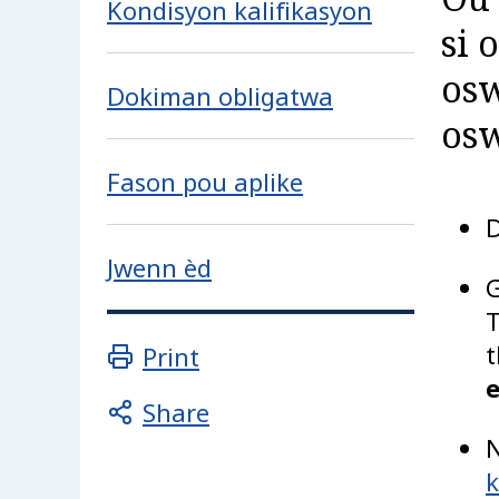
Kondisyon kalifikasyon
si 
osw
Dokiman obligatwa
osw
Fason pou aplike
D
Jwenn èd
G
T
t
Print
Share
N
k