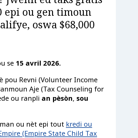
0 epi ou gen timoun
alifye, oswa $68,000
ou se
15 avril 2026.
è pou Revni (Volunteer Income
ranmoun Aje (Tax Counseling for
ede ou ranpli
an pèsòn
,
sou
sman ou nèt epi tout
kredi ou
Empire (Empire State Child Tax