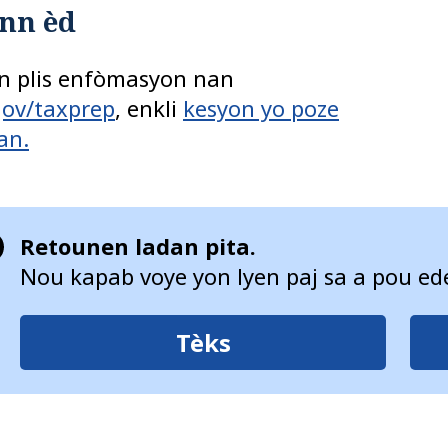
nn èd
n plis enfòmasyon nan
gov/taxprep
, enkli
kesyon yo poze
an.
Retounen ladan pita.
Nou kapab voye yon lyen paj sa a pou ed
Tèks