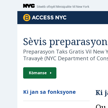
Sote kontni prensipal la
Sitwèb ofisyèl Minisipalite Vil New York
ACCESS NYC
Sèvis preparasyon 
Preparasyon Taks Gratis Vil New 
Travayè (NYC Department of Con
Kòmanse
Ki jan sa fonksyone
Ki 
Ou 