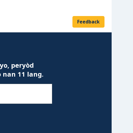
Feedback
Adrès imèl
yo, peryòd
b nan 11 lang.