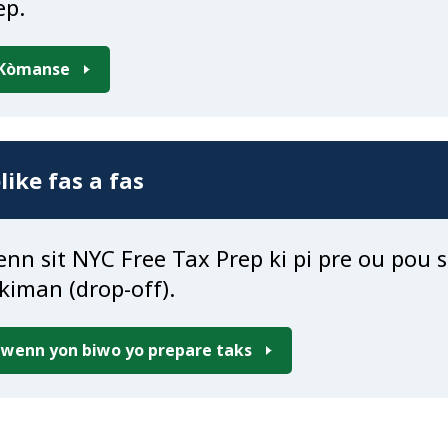
ep.
Kòmanse
like fas a fas
enn sit NYC Free Tax Prep ki pi pre ou pou
kiman (drop-off).
Jwenn yon biwo yo prepare taks