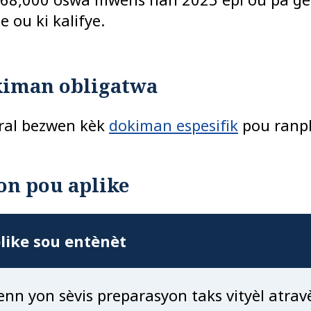
e ou ki kalifye.
iman obligatwa
ral bezwen kèk
dokiman espesifik
pou ranpli
on pou aplike
like sou entènèt
enn yon sèvis preparasyon taks vityèl atra