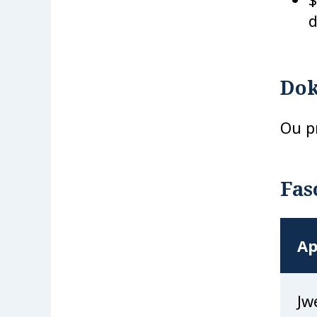
d
Dok
Ou p
Fas
Ap
Jw