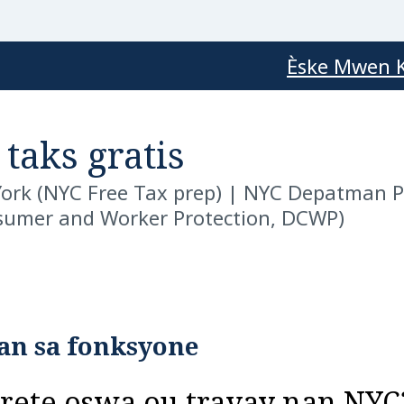
Èske Mwen K
taks gratis
York (NYC Free Tax prep)
|
NYC Depatman P
sumer and Worker Protection, DCWP)
jan sa fonksyone
rete oswa ou travay nan NYC?