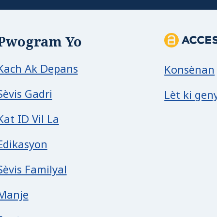
Enfòma
Pwogram Yo
Kach Ak Depans
Konsènan
Sèvis Gadri
Lèt ki gen
Kat ID Vil La
Edikasyon
Sèvis Familyal
Manje