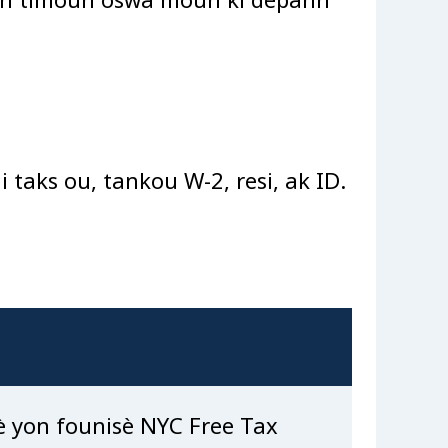
 taks ou, tankou W-2, resi, ak ID.
vè yon founisè NYC Free Tax