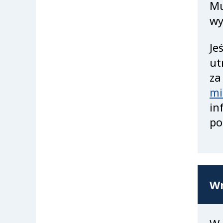
Mu
wy
Je
ut
za
mi
in
po
Wn