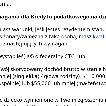
ania.
gania dla Kredytu podatkowego na dzi
niasz warunki, jeśli jesteś rezydentem stanu
eś żonaty/zamężna z taką osobą, masz
kwali
o z następujących wymagań:
ystąpiłeś(-aś) o federalny CTC, lub
Twój skorygowany dochód brutto w stanie N
niej (singiel(ka) / głowa rodziny), $110,00
spólnie) lub $55,000 lub mniej (małżeństwo
e dziecko wymienione w Twoim zgłoszeniu