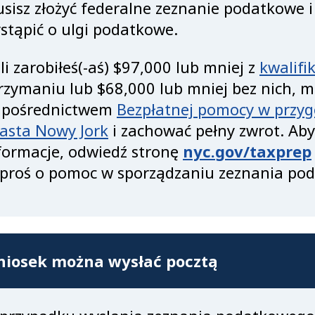
sisz złożyć federalne zeznanie podatkowe i
stąpić o ulgi podatkowe.
śli zarobiłeś(-aś) $97,000 lub mniej z
kwalifi
rzymaniu lub $68,000 lub mniej bez nich, m
 pośrednictwem
Bezpłatnej pomocy w przy
asta Nowy Jork
i zachować pełny zwrot. Ab
formacje, odwiedź stronę
nyc.gov/taxprep
proś o pomoc w sporządzaniu zeznania po
iosek można wysłać pocztą