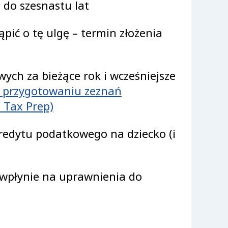
h do szesnastu lat
pić o tę ulgę – termin złożenia
ch za bieżące rok i wcześniejsze
 przygotowaniu zeznań
Tax Prep)‎
Kredytu podatkowego na dziecko (i
e wpłynie na uprawnienia do