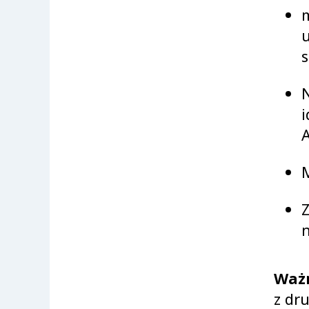
m
u
s
i
A
n
Waż
z dr