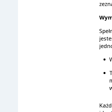
zezn
Wyma
Speł
jest
jedn
W
m
w
Każd