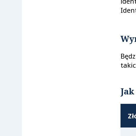
iden
Iden
Wy
Będz
taki
Jak
Zł