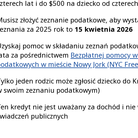
zterech lat i do $500 na dziecko od czterec
usisz złożyć zeznanie podatkowe, aby wystą
eznania za 2025 rok to
15 kwietnia 2026
zyskaj pomoc w składaniu zeznań podatkowy
lata za pośrednictwem
Bezpłatnej pomocy w
odatkowych w mieście Nowy Jork (NYC Free 
ylko jeden rodzic może zgłosić dziecko do 
w swoim zeznaniu podatkowym)
en kredyt nie jest uważany za dochód i ni
świadczeń publicznych