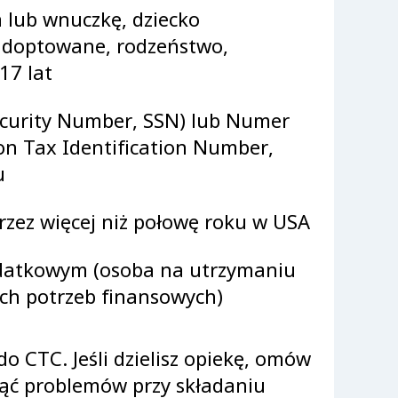
a lub wnuczkę, dziecko
 adoptowane, rodzeństwo,
17 lat
ecurity Number, SSN) lub Numer
ion Tax Identification Number,
u
zez więcej niż połowę roku w USA
odatkowym (osoba na utrzymaniu
ch potrzeb finansowych)
do CTC. Jeśli dzielisz opiekę, omów
knąć problemów przy składaniu