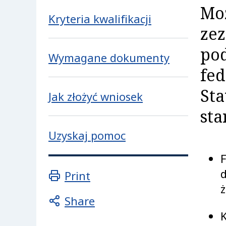
Moż
Kryteria kwalifikacji
zez
pod
Wymagane dokumenty
fed
Sta
Jak złożyć wniosek
sta
Uzyskaj pomoc
d
Print
ż
Share
K