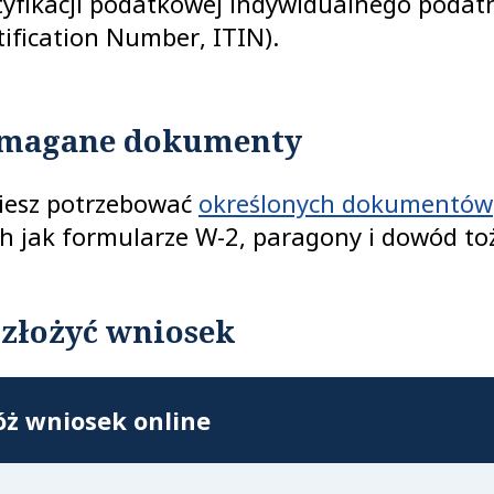
tyfikacji podatkowej indywidualnego podatn
tification Number, ITIN).
magane dokumenty
iesz potrzebować
określonych dokumentów
ch jak formularze W-2, paragony i dowód to
 złożyć wniosek
óż wniosek online